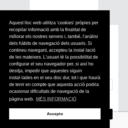
Aquest lloc web utilitza 'cookies' pròpies per
recopilar informació amb la finalitat de
Subscriu-te a la nostra
millorar els nostres serveis i, també, l'anàlisi
Newsletter setmanal
dels hàbits de navegació dels usuaris. Si
contineu navegant, accepteu la instal·lació
de les mateixes. L'usuari té la possibilitat de
Si vols estar al dia de l’actualitat del món
configurar el seu navegador per, si així ho
Arrels, la ràdio, els videos i el mercat
subscriu-te aquí
desitja, impedir que aquestes siguin
instal·lades en el seu disc dur, tot i que haurà
de tenir en compte que aquesta acció podria
ocasionar dificultats de navegació de la
He llegit i accepto la
Condicions Generals
pàgina web.
MÉS INFORMACIÓ
d’Accés i Ús i Política de Privacitat
*
Accepto