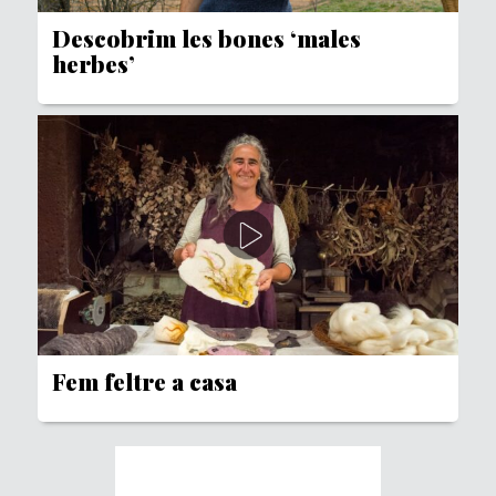
Descobrim les bones ‘males
herbes’
Fem feltre a casa