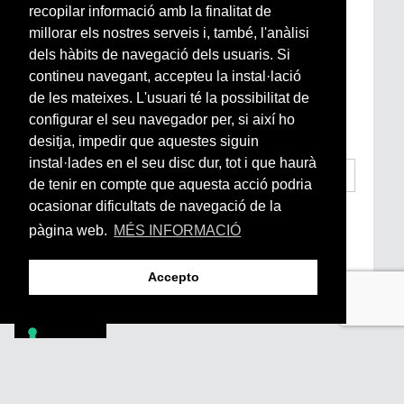
recopilar informació amb la finalitat de
Subscriu-te a la nostra
millorar els nostres serveis i, també, l'anàlisi
Newsletter setmanal
dels hàbits de navegació dels usuaris. Si
contineu navegant, accepteu la instal·lació
Si vols estar al dia de l’actualitat del món
de les mateixes. L'usuari té la possibilitat de
Arrels, la ràdio, els videos i el mercat
configurar el seu navegador per, si així ho
subscriu-te aquí
desitja, impedir que aquestes siguin
instal·lades en el seu disc dur, tot i que haurà
de tenir en compte que aquesta acció podria
ocasionar dificultats de navegació de la
He llegit i accepto la
Condicions Generals
d’Accés i Ús i Política de Privacitat
*
pàgina web.
MÉS INFORMACIÓ
Enviar
Accepto
Footer
PÒDCASTS
DIY