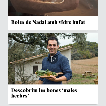
Boles de Nadal amb vidre bufat
Descobrim les bones ‘males
herbes’