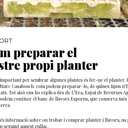
HORT
m preparar el
stre propi planter
important per sembrar algunes plantes és fer-ne el planter. I
 Marc Casabosch: com podem preparar-lo, de quines tipus n’hi
tats. Tot això ens ho explica des de L’Era, Espai de Recursos A
odem conèixer el banc de llavors Esporus, que conserva més d
terra.
és informació sobre on trobar i comprar planter i llavors, 
u seguint aquest enllaç.