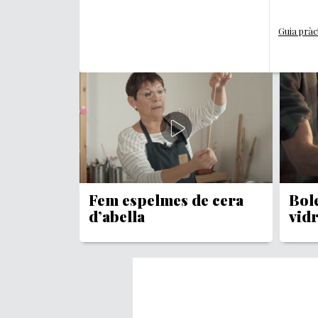
Guia pràct
Fem espelmes de cera
Bol
d’abella
vidr