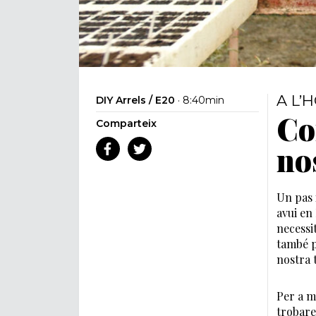
A L’
DIY Arrels / E20
· 8:40min
Co
Comparteix
no
Un pas 
avui en
necessi
també p
nostra 
Per a m
trobare