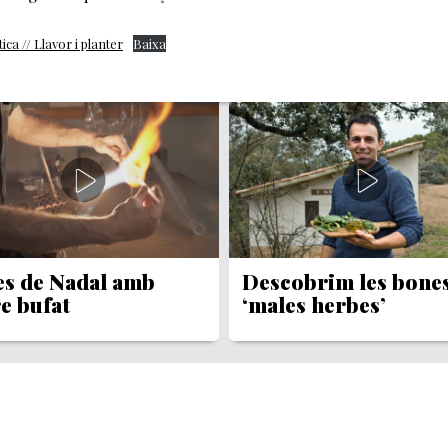
ica // Llavor i planter
Baixa
es de Nadal amb
Descobrim les bone
e bufat
‘males herbes’