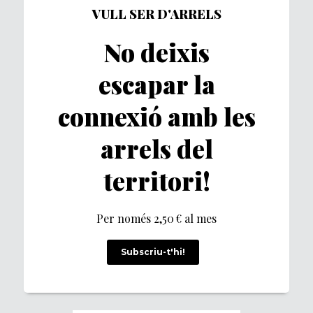
VULL SER D'ARRELS
No deixis
escapar la
connexió amb les
arrels del
territori!
Per només 2,50 € al mes
Subscriu-t'hi!