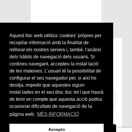
Aquest lloc web utilitza 'cookies' pròpies per
recopilar informació amb la finalitat de
Subscriu-te a la nostra
millorar els nostres serveis i, també, l'anàlisi
Newsletter setmanal
dels hàbits de navegació dels usuaris. Si
contineu navegant, accepteu la instal·lació
de les mateixes. L'usuari té la possibilitat de
Si vols estar al dia de l’actualitat del món
configurar el seu navegador per, si així ho
Arrels, la ràdio, els videos i el mercat
subscriu-te aquí
desitja, impedir que aquestes siguin
instal·lades en el seu disc dur, tot i que haurà
de tenir en compte que aquesta acció podria
ocasionar dificultats de navegació de la
He llegit i accepto la
Condicions Generals
pàgina web.
MÉS INFORMACIÓ
d’Accés i Ús i Política de Privacitat
*
Accepto