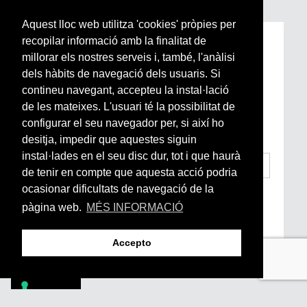
Aquest lloc web utilitza 'cookies' pròpies per
recopilar informació amb la finalitat de
Subscriu-te a la nostra
millorar els nostres serveis i, també, l'anàlisi
Newsletter setmanal
dels hàbits de navegació dels usuaris. Si
contineu navegant, accepteu la instal·lació
Si vols estar al dia de l’actualitat del món
de les mateixes. L'usuari té la possibilitat de
Arrels, la ràdio, els videos i el mercat
configurar el seu navegador per, si així ho
subscriu-te aquí
desitja, impedir que aquestes siguin
instal·lades en el seu disc dur, tot i que haurà
de tenir en compte que aquesta acció podria
ocasionar dificultats de navegació de la
He llegit i accepto la
Condicions Generals
d’Accés i Ús i Política de Privacitat
*
pàgina web.
MÉS INFORMACIÓ
Enviar
Accepto