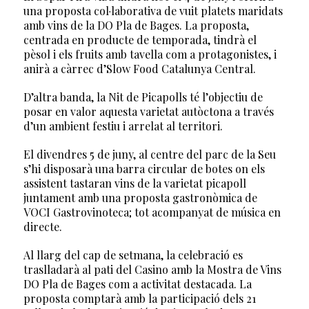
una proposta col·laborativa de vuit platets maridats
amb vins de la DO Pla de Bages. La proposta,
centrada en producte de temporada, tindrà el
pèsol i els fruits amb tavella com a protagonistes, i
anirà a càrrec d’Slow Food Catalunya Central.
D’altra banda, la Nit de Picapolls té l’objectiu de
posar en valor aquesta varietat autòctona a través
d’un ambient festiu i arrelat al territori.
El divendres 5 de juny, al centre del parc de la Seu
s’hi disposarà una barra circular de botes on els
assistent tastaran vins de la varietat picapoll
juntament amb una proposta gastronòmica de
VOCI Gastrovinoteca; tot acompanyat de música en
directe.
Al llarg del cap de setmana, la celebració es
traslladarà al pati del Casino amb la Mostra de Vins
DO Pla de Bages com a activitat destacada. La
proposta comptarà amb la participació dels 21