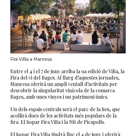
Fira ViBa a Manresa.
Entre el 4 i el 7 de juny arriba la 9a edició de ViBa, la
Fira del vi del Bages. Al llarg d’aquestes jornades,
Manresa oferirà un ampli ventall d’activitats per
descobrir la singularitat vinícola de la comarca
Bages, amb unes vinyes i un patrimoni únics.
Un dels espais centrals serà el parc de la Seu, que
acollirà dues de les activitats més populars de la
fira: El Sopar Fira ViBa i la Nit de Picapolls.
El Sopar Fira ViBa tindrà lloc el 4 de juny i oferirà