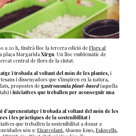
0 a 20 h, tindrà lloc la tercera edició de
Flors al
la plaça Margarida
Xirgu
. Un lloc emblemàtic de
rcat central de flors de la ciutat.
atge i trobada al voltant del món de les plantes
, i
rtesans i dissenyadors que s’inspiren en la natura,
 edats, propostes de
gastronomia
plant-based
(aquella
als) i
iniciatives que treballen per aconseguir una
i d’aprenentatge i trobada al voltant del món de les
es i les pràctiques de la sostenibilitat i
ciatives que treballen la sostenibilitat a donar a
 convidades són 9:
Eixarcolant
, Abaono Km0,
Eskocells
,