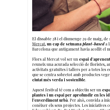
El dissabte 28 i el diumenge 29 de maig, de 1
Mercat
,
un cap de setmana
plant-based
a 
Barcelona que antigament havia acollit el me
Flors al Mercat vol ser un
espai d’aprenent
reuneix una acurada selecció de floristes, a
activitats gratuïtes i tallers per a totes les
que se centra sobretot amb productes veget
ciutat més verda i sostenible
.
Aquest festival té com a objectiu ser un
espa
plantes i un espai per aprofundir en les ide
l’enverdiment urbà
. Per això, convida a ini
conèixer els seus projectes. Les iniciatives