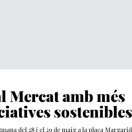
al Mercat amb més
ciatives sostenible
setmana del 28 i el 29 de maig a la plaça Margari