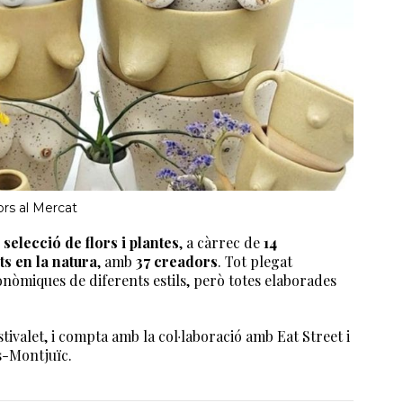
ors al Mercat
selecció de flors i plantes
, a càrrec de
14
ts en la natura
, amb
37 creadors
. Tot plegat
òmiques de diferents estils, però totes elaborades
stivalet, i compta amb la col·laboració amb Eat Street i
ts-Montjuïc.