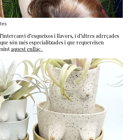
ïtes
’intercanvi d’esqueixos i llavors, i d’altres adrrçades
 que són més especialitzades i que requereixen
guint
aquest enllaç.