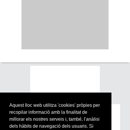
Aquest lloc web utilitza 'cookies' pròpies per
recopilar informació amb la finalitat de
Subscriu-te a la nostra
millorar els nostres serveis i, també, l'anàlisi
Newsletter setmanal
dels hàbits de navegació dels usuaris. Si