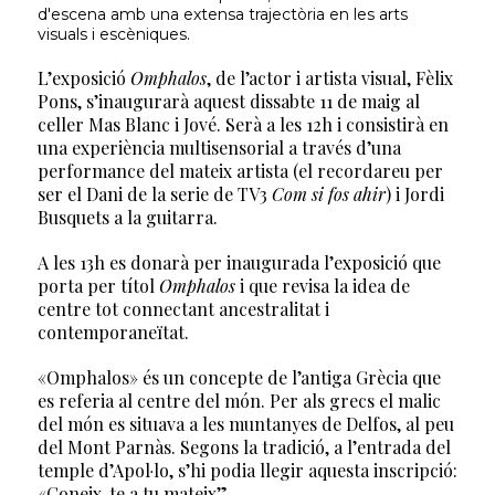
d'escena amb una extensa trajectòria en les arts
visuals i escèniques.
L’exposició
Omphalos
, de l’actor i artista visual, Fèlix
Pons, s’inaugurarà aquest dissabte 11 de maig al
celler Mas Blanc i Jové. Serà a les 12h i consistirà en
una experiència multisensorial a través d’una
performance del mateix artista (el recordareu per
ser el Dani de la serie de TV3
Com si fos ahir
) i Jordi
Busquets a la guitarra.
A les 13h es donarà per inaugurada l’exposició que
porta per títol
Omphalos
i que revisa la idea de
centre tot connectant ancestralitat i
contemporaneïtat.
«Omphalos» és un concepte de l’antiga Grècia que
es referia al centre del món. Per als grecs el malic
del món es situava a les muntanyes de Delfos, al peu
del Mont Parnàs. Segons la tradició, a l’entrada del
temple d’Apol·lo, s’hi podia llegir aquesta inscripció:
«Coneix-te a tu mateix”.