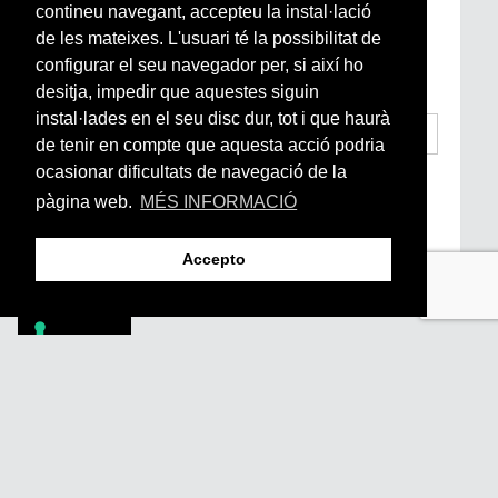
contineu navegant, accepteu la instal·lació
Si vols estar al dia de l’actualitat del món
de les mateixes. L'usuari té la possibilitat de
Arrels, la ràdio, els videos i el mercat
configurar el seu navegador per, si així ho
subscriu-te aquí
desitja, impedir que aquestes siguin
instal·lades en el seu disc dur, tot i que haurà
de tenir en compte que aquesta acció podria
ocasionar dificultats de navegació de la
He llegit i accepto la
Condicions Generals
d’Accés i Ús i Política de Privacitat
*
pàgina web.
MÉS INFORMACIÓ
Enviar
Accepto
Footer
PÒDCASTS
DIY
DOCUMENTALS
REVISTA
SUBSCRIU-TE