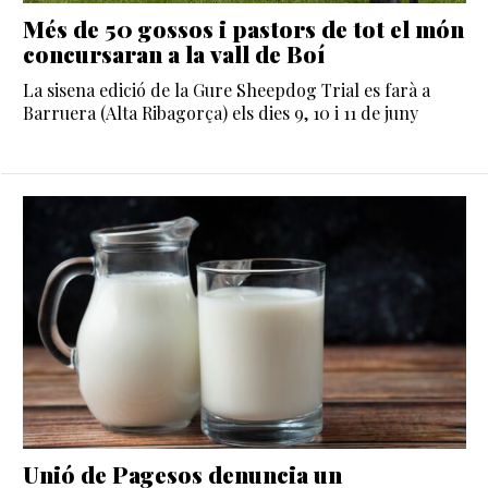
Més de 50 gossos i pastors de tot el món
concursaran a la vall de Boí
La sisena edició de la Gure Sheepdog Trial es farà a
Barruera (Alta Ribagorça) els dies 9, 10 i 11 de juny
Unió de Pagesos denuncia un