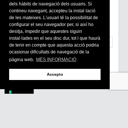
Newsletter setmanal
dels hàbits de navegació dels usuaris. Si
contineu navegant, accepteu la instal·lació
Si vols estar al dia de l’actualitat del món
de les mateixes. L'usuari té la possibilitat de
Arrels, la ràdio, els videos i el mercat
configurar el seu navegador per, si així ho
subscriu-te aquí
desitja, impedir que aquestes siguin
instal·lades en el seu disc dur, tot i que haurà
de tenir en compte que aquesta acció podria
ocasionar dificultats de navegació de la
He llegit i accepto la
Condicions Generals
d’Accés i Ús i Política de Privacitat
*
pàgina web.
MÉS INFORMACIÓ
Enviar
Accepto
Footer
PÒDCASTS
DIY
DOCUMENTALS