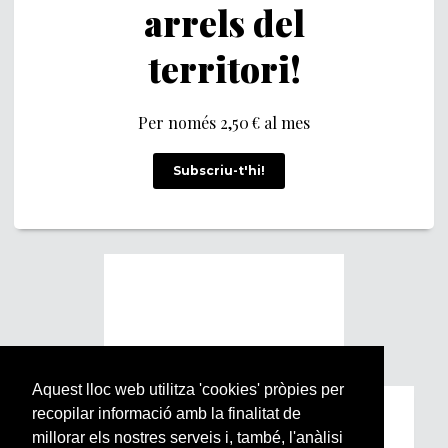
arrels del
territori!
Per només 2,50 € al mes
Subscriu-t'hi!
Aquest lloc web utilitza 'cookies' pròpies per
recopilar informació amb la finalitat de
Subscriu-te a la nostra
millorar els nostres serveis i, també, l'anàlisi