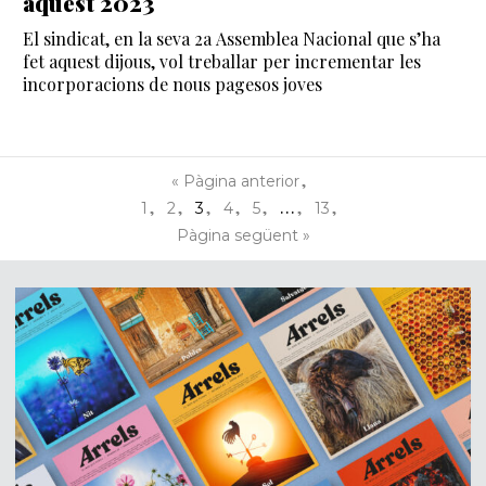
aquest 2023
El sindicat, en la seva 2a Assemblea Nacional que s’ha
fet aquest dijous, vol treballar per incrementar les
incorporacions de nous pagesos joves
Anar
«
Pàgina anterior
a
Interim
…
Pàgina
Pàgina
Pàgina
Pàgina
Pàgina
Pàgina
1
2
3
4
5
13
pages
Anar
Pàgina següent »
omitted
a